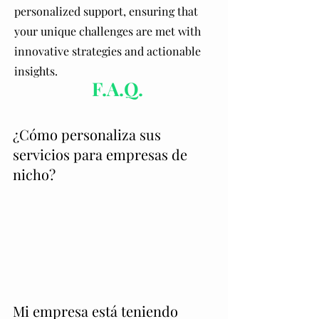
personalized support, ensuring that
your unique challenges are met with
innovative strategies and actionable
insights.
F.A.Q.
¿Cómo personaliza sus
servicios para empresas de
nicho?
Accedemos a las necesidades individuales
de su empresa y desarrollamos una
Preguntas frecuentes
estrategia personalizada para su nicho de
mercado.
Mi empresa está teniendo