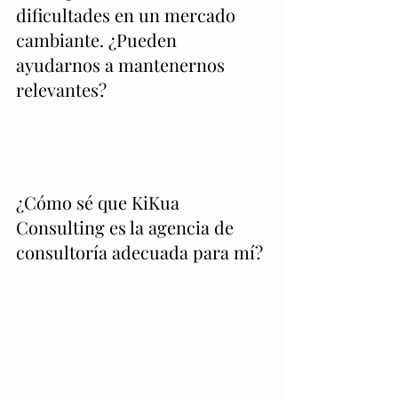
dificultades en un mercado
cambiante. ¿Pueden
ayudarnos a mantenernos
relevantes?
KiKua Consulting puede ayudarle a ganar
influencia en un mercado cambiante al
ofrecer estrategias de marketing y redes
¿Cómo sé que KiKua
sociales para adaptarse a los tiempos
Consulting es la agencia de
cambiantes.
consultoría adecuada para mí?
KiKua Consulting es la agencia adecuada
para usted porque primero se analizan los