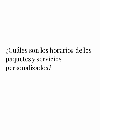
objetivos de su empresa para garantizar
que la asociación sea adecuada y que todos
los servicios se puedan completar de
manera oportuna.
¿Cuáles son los horarios de los
paquetes y servicios
personalizados?
Todos los servicios requieren un anticipo no
reembolsable del 50% y un contrato
firmado.
Todos los paquetes tienen un plan de pago
mensual con puntos de control semanales.
Los servicios personalizados se pagan
quincenalmente hasta que se completa el